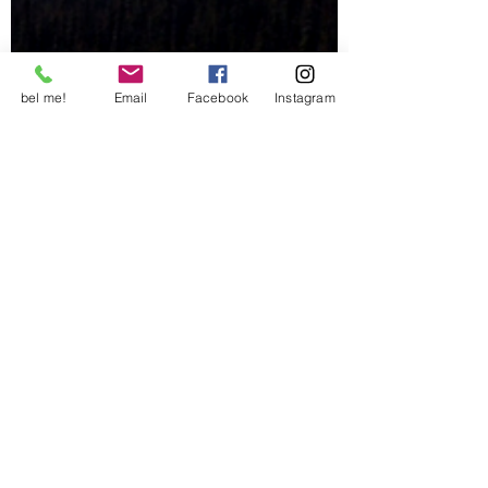
bel me!
Email
Facebook
Instagram
Evaline
19 feb 2021
2 minuten om te lezen
Usher
Ron werkte bij een houtfabriek, hier maakte
hij grote kisten. Hij was een echte vakman,
iemand die het heerlijk vond om met zijn