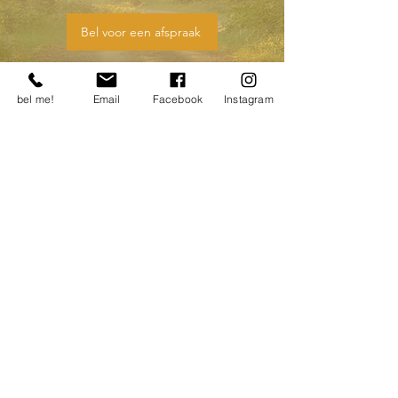
Bel voor een afspraak
bel me!
Email
Facebook
Instagram
©2026 by dejobcoach.nl @Zaanstad |
Algemene
Voorwaarden
VIND ONS ONLINE
VIND ONS OFFLINE
De Jobcoach
Vlietsend 57a
1561 AB Krommenie