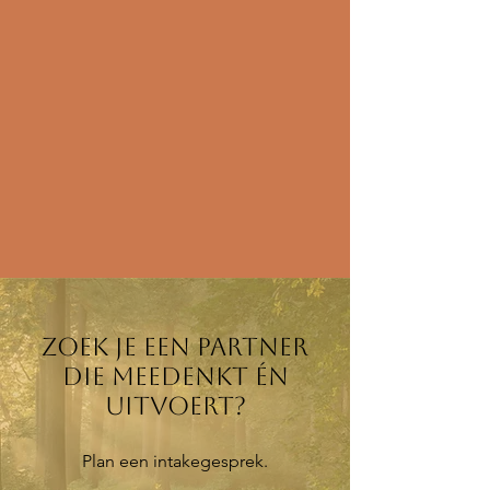
Zoek je een partner
die meedenkt én
uitvoert?
Plan een intakegesprek.