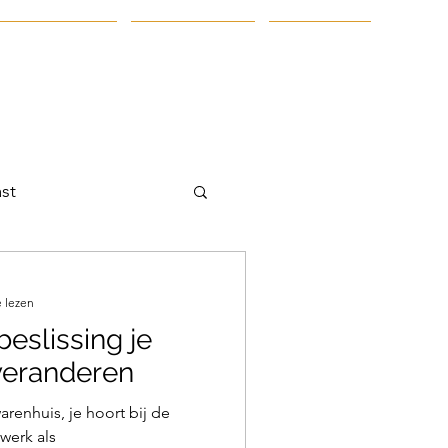
t Up Coaching
Onze kennis
Over Ons
st
 lezen
eslissing je
veranderen
arenhuis, je hoort bij de
 werk als