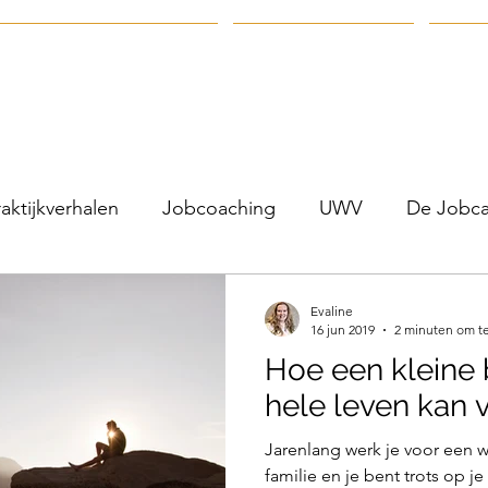
coaching en Reïntegratie
Coaching & Groei
Star
raktijkverhalen
Jobcoaching
UWV
De Jobca
Evaline
16 jun 2019
2 minuten om te
Hoe een kleine b
hele leven kan 
Jarenlang werk je voor een w
familie en je bent trots op je