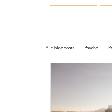
Voor wie werken wij
Job
Alle blogposts
Psyche
P