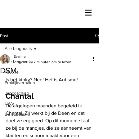
Post
Alle blogposts
Evaline
Alle blogposts
2 dec 2020
2 minuten om te lezen
DSM
Psyche
Is het kinky? Nee! Het is Autisme! 
Praktijkverhalen
Jobcoaching
Chantal
UWV
De afgelopen maanden begeleid ik 
Chantal. Zij werkt bij de Deen en dat 
De Jobcast
doet ze erg goed. Op dit moment staat 
ze bij de mandjes, die ze aanneemt van 
klanten en schoonmaakt voor een 