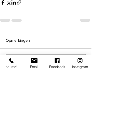
Opmerkingen
Plaats een opmerking...
bel me!
Email
Facebook
Instagram
©2026 by dejobcoach.nl @Zaanstad |
Algemene
Voorwaarden
VIND ONS ONLINE