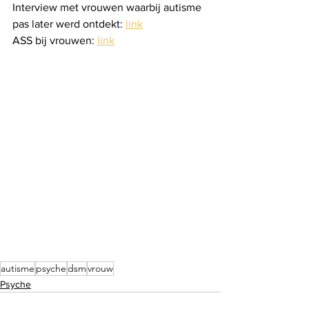
Interview met vrouwen waarbij autisme 
pas later werd ontdekt: 
link
ASS bij vrouwen: 
link
autisme
psyche
dsm
vrouw
Psyche